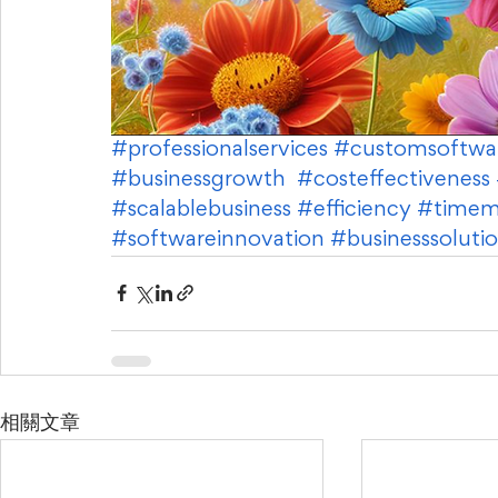
#professionalservices
#customsoftwa
#businessgrowth
#costeffectiveness
#scalablebusiness
#efficiency
#timem
#softwareinnovation
#businesssoluti
相關文章