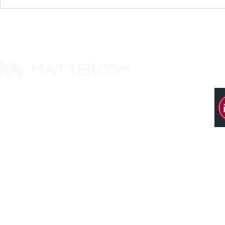
MATTEROOM 加入
法律服務的下一
iManage 技術合作夥伴計畫
塑事務所的
14425 Falcon Head Blvd
Building E, Ste. 237
Austin, TX 78738. United States
Tel: +1 512 377 9288